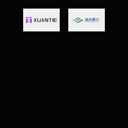
六月 18 日，2026
A210 远程真机就位！RVSPOC
2026 开启开发板预约通道
为助力参赛选手进行深度调试与性能优化，第
四届 RISC-V 软件移植与优化挑战赛（RVSPOC
2026）开放 A210 真机远程测试资源，选手可
通过 GitHub 仓库预约使用开发板开展验证与
性能调优。