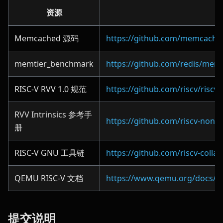
资源
Memcached 源码
https://github.com/memcache
memtier_benchmark
https://github.com/redis/memt
RISC-V RVV 1.0 规范
https://github.com/riscv/riscv-
RVV Intrinsics 参考手
https://github.com/riscv-non-is
册
RISC-V GNU 工具链
https://github.com/riscv-collab
QEMU RISC-V 文档
https://www.qemu.org/docs/ma
提交说明